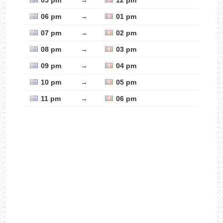
05 pm
→
12 pm
06 pm
→
01 pm
07 pm
→
02 pm
08 pm
→
03 pm
09 pm
→
04 pm
10 pm
→
05 pm
11 pm
→
06 pm