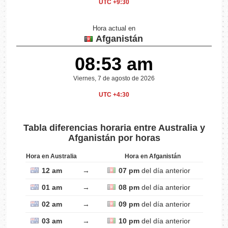
UTC +9:30
Hora actual en
Afganistán
08:53 am
Viernes, 7 de agosto de 2026
UTC +4:30
Tabla diferencias horaria entre Australia y
Afganistán por horas
Hora en Australia
Hora en Afganistán
12 am
→
07 pm
del día anterior
01 am
→
08 pm
del día anterior
02 am
→
09 pm
del día anterior
03 am
→
10 pm
del día anterior