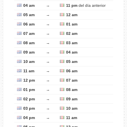
04 am
→
11 pm
del día anterior
05 am
→
12 am
06 am
→
01 am
07 am
→
02 am
08 am
→
03 am
09 am
→
04 am
10 am
→
05 am
11 am
→
06 am
12 pm
→
07 am
01 pm
→
08 am
02 pm
→
09 am
03 pm
→
10 am
04 pm
→
11 am