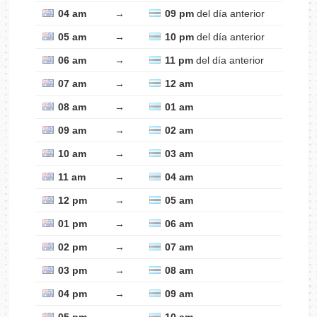
04 am
→
09 pm
del día anterior
05 am
→
10 pm
del día anterior
06 am
→
11 pm
del día anterior
07 am
→
12 am
08 am
→
01 am
09 am
→
02 am
10 am
→
03 am
11 am
→
04 am
12 pm
→
05 am
01 pm
→
06 am
02 pm
→
07 am
03 pm
→
08 am
04 pm
→
09 am