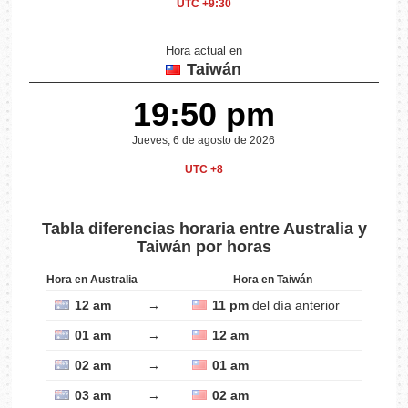
UTC +9:30
Hora actual en
Taiwán
19:50 pm
Jueves, 6 de agosto de 2026
UTC +8
Tabla diferencias horaria entre Australia y
Taiwán por horas
Hora en Australia
Hora en Taiwán
12 am
→
11 pm
del día anterior
01 am
→
12 am
02 am
→
01 am
03 am
→
02 am