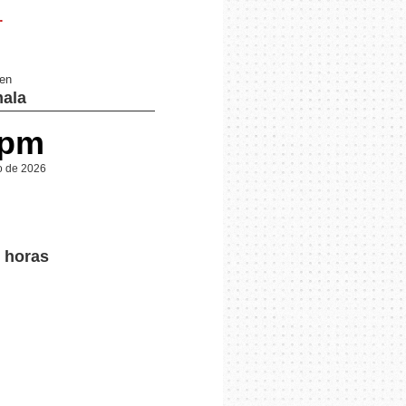
.
 en
ala
 pm
o de 2026
r horas