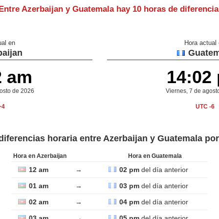
Entre Azerbaijan y Guatemala hay
10 horas de diferencia
ual en
Hora actual
aijan
Guatem
2 am
14:02
osto de 2026
Viernes, 7 de agost
+4
UTC -6
diferencias horaria entre Azerbaijan y Guatemala po
Hora en Azerbaijan
Hora en Guatemala
12 am
→
02 pm
del día anterior
01 am
→
03 pm
del día anterior
02 am
→
04 pm
del día anterior
03 am
→
05 pm
del día anterior