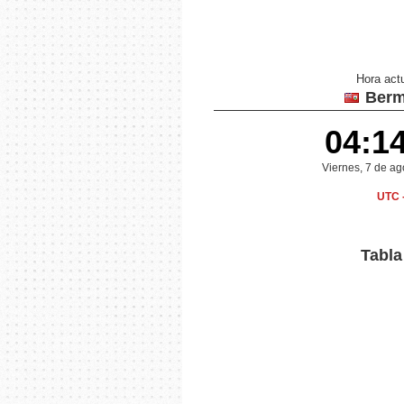
Hora act
Berm
04:1
Viernes, 7 de a
UTC 
Tabla