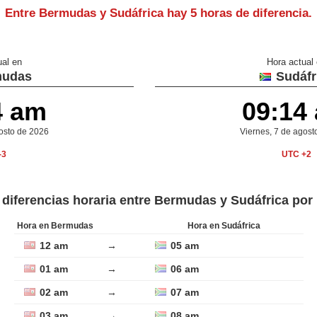
Entre Bermudas y Sudáfrica hay
5 horas de diferencia
.
ual en
Hora actual
udas
Sudáfr
4 am
09:14
gosto de 2026
Viernes, 7 de agost
-3
UTC +2
 diferencias horaria entre Bermudas y Sudáfrica por
Hora en Bermudas
Hora en Sudáfrica
12 am
→
05 am
01 am
→
06 am
02 am
→
07 am
03 am
→
08 am