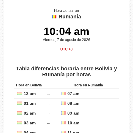
Hora actual en
Rumanía
10:04 am
Viernes, 7 de agosto de 2026
UTC +3
Tabla diferencias horaria entre Bolivia y
Rumanía por horas
Hora en Bolivia
Hora en Rumanía
12 am
→
07 am
01 am
→
08 am
02 am
→
09 am
03 am
→
10 am
04 am
→
11 am