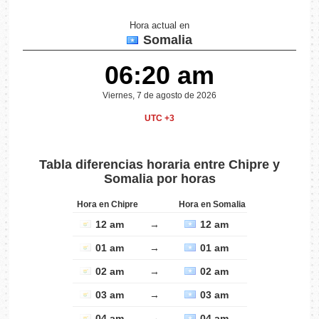
Hora actual en
Somalia
06:20 am
Viernes, 7 de agosto de 2026
UTC +3
Tabla diferencias horaria entre Chipre y
Somalia por horas
Hora en Chipre
Hora en Somalia
12 am
→
12 am
01 am
→
01 am
02 am
→
02 am
03 am
→
03 am
04 am
→
04 am