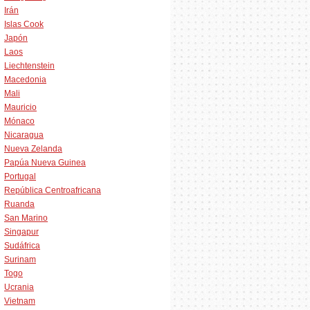
Irán
Islas Cook
Japón
Laos
Liechtenstein
Macedonia
Mali
Mauricio
Mónaco
Nicaragua
Nueva Zelanda
Papúa Nueva Guinea
Portugal
República Centroafricana
Ruanda
San Marino
Singapur
Sudáfrica
Surinam
Togo
Ucrania
Vietnam