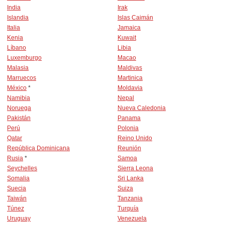
India
Irak
Islandia
Islas Caimán
Italia
Jamaica
Kenia
Kuwait
Líbano
Libia
Luxemburgo
Macao
Malasia
Maldivas
Marruecos
Martinica
México
*
Moldavia
Namibia
Nepal
Noruega
Nueva Caledonia
Pakistán
Panama
Perú
Polonia
Qatar
Reino Unido
República Dominicana
Reunión
Rusia
*
Samoa
Seychelles
Sierra Leona
Somalia
Sri Lanka
Suecia
Suiza
Taiwán
Tanzania
Túnez
Turquía
Uruguay
Venezuela