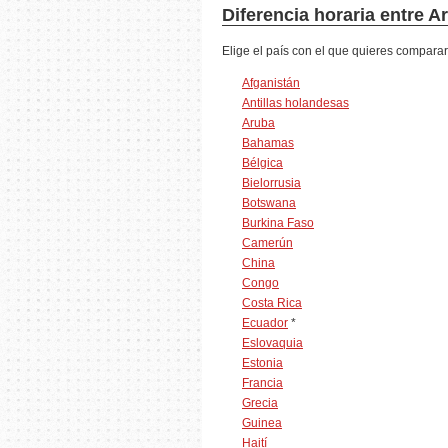
Diferencia horaria entre Ar
Elige el país con el que quieres comparar
Afganistán
Antillas holandesas
Aruba
Bahamas
Bélgica
Bielorrusia
Botswana
Burkina Faso
Camerún
China
Congo
Costa Rica
Ecuador
*
Eslovaquia
Estonia
Francia
Grecia
Guinea
Haití