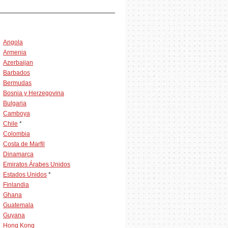
Angola
Armenia
Azerbaijan
Barbados
Bermudas
Bosnia y Herzegovina
Bulgaria
Camboya
Chile
*
Colombia
Costa de Marfil
Dinamarca
Emiratos Árabes Unidos
Estados Unidos
*
Finlandia
Ghana
Guatemala
Guyana
Hong Kong