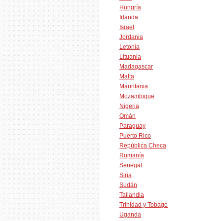
Hungría
Irlanda
Israel
Jordania
Letonia
Lituania
Madagascar
Malta
Mauritania
Mozambique
Nigeria
Omán
Paraguay
Puerto Rico
República Checa
Rumanía
Senegal
Siria
Sudán
Tailandia
Trinidad y Tobago
Uganda