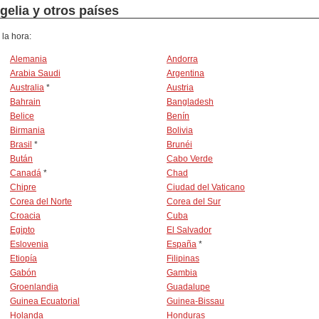
gelia y otros países
 la hora:
Alemania
Andorra
Arabia Saudi
Argentina
Australia
*
Austria
Bahrain
Bangladesh
Belice
Benín
Birmania
Bolivia
Brasil
*
Brunéi
Bután
Cabo Verde
Canadá
*
Chad
Chipre
Ciudad del Vaticano
Corea del Norte
Corea del Sur
Croacia
Cuba
Egipto
El Salvador
Eslovenia
España
*
Etiopía
Filipinas
Gabón
Gambia
Groenlandia
Guadalupe
Guinea Ecuatorial
Guinea-Bissau
Holanda
Honduras