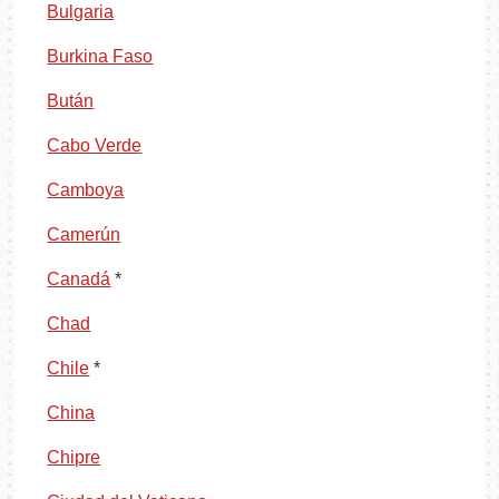
Bulgaria
Burkina Faso
Bután
Cabo Verde
Camboya
Camerún
Canadá
*
Chad
Chile
*
China
Chipre