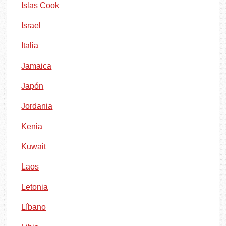
Islas Cook
Israel
Italia
Jamaica
Japón
Jordania
Kenia
Kuwait
Laos
Letonia
Líbano