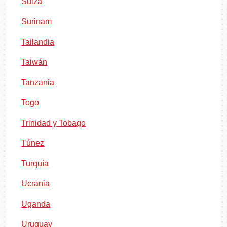
Suiza
Surinam
Tailandia
Taiwán
Tanzania
Togo
Trinidad y Tobago
Túnez
Turquía
Ucrania
Uganda
Uruguay