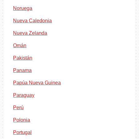
Noruega
Nueva Caledonia
Nueva Zelanda
Omán
Pakistán
Panama
Papúa Nueva Guinea
Paraguay
Perú
Polonia
Portugal