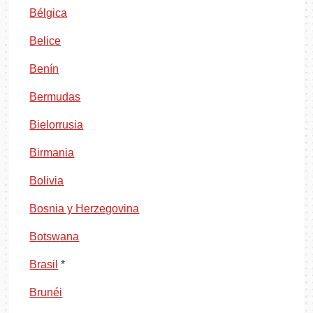
Bélgica
Belice
Benín
Bermudas
Bielorrusia
Birmania
Bolivia
Bosnia y Herzegovina
Botswana
Brasil
*
Brunéi