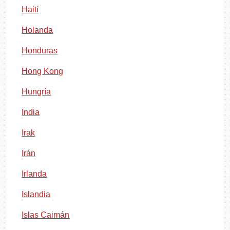
Haití
Holanda
Honduras
Hong Kong
Hungría
India
Irak
Irán
Irlanda
Islandia
Islas Caimán