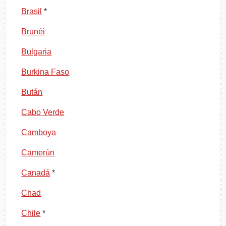
Brasil
*
Brunéi
Bulgaria
Burkina Faso
Bután
Cabo Verde
Camboya
Camerún
Canadá
*
Chad
Chile
*