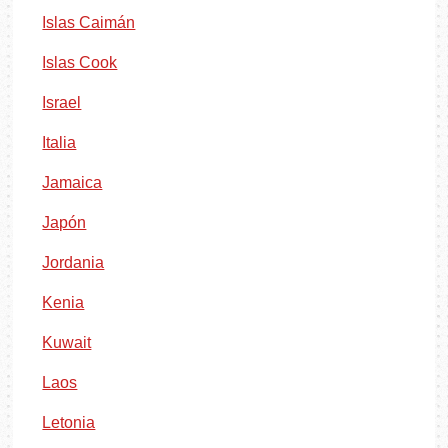
Islas Caimán
Islas Cook
Israel
Italia
Jamaica
Japón
Jordania
Kenia
Kuwait
Laos
Letonia