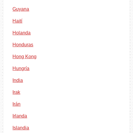
Guyana
Haití
Holanda
Honduras
Hong Kong
Hungría
India
Irak
Irán
Irlanda
Islandia