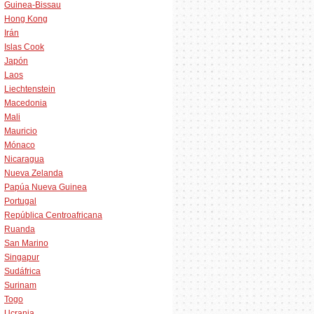
Guinea-Bissau
Hong Kong
Irán
Islas Cook
Japón
Laos
Liechtenstein
Macedonia
Mali
Mauricio
Mónaco
Nicaragua
Nueva Zelanda
Papúa Nueva Guinea
Portugal
República Centroafricana
Ruanda
San Marino
Singapur
Sudáfrica
Surinam
Togo
Ucrania