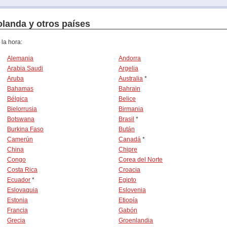
olanda y otros países
 la hora:
Alemania
Andorra
Arabia Saudi
Argelia
Aruba
Australia
*
Bahamas
Bahrain
Bélgica
Belice
Bielorrusia
Birmania
Botswana
Brasil
*
Burkina Faso
Bután
Camerún
Canadá
*
China
Chipre
Congo
Corea del Norte
Costa Rica
Croacia
Ecuador
*
Egipto
Eslovaquia
Eslovenia
Estonia
Etiopía
Francia
Gabón
Grecia
Groenlandia