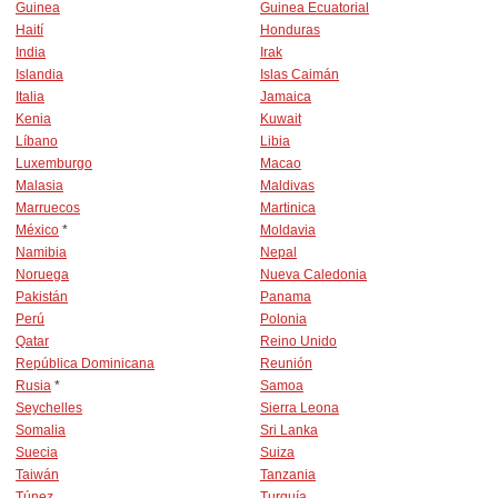
Guinea
Guinea Ecuatorial
Haití
Honduras
India
Irak
Islandia
Islas Caimán
Italia
Jamaica
Kenia
Kuwait
Líbano
Libia
Luxemburgo
Macao
Malasia
Maldivas
Marruecos
Martinica
México
*
Moldavia
Namibia
Nepal
Noruega
Nueva Caledonia
Pakistán
Panama
Perú
Polonia
Qatar
Reino Unido
República Dominicana
Reunión
Rusia
*
Samoa
Seychelles
Sierra Leona
Somalia
Sri Lanka
Suecia
Suiza
Taiwán
Tanzania
Túnez
Turquía