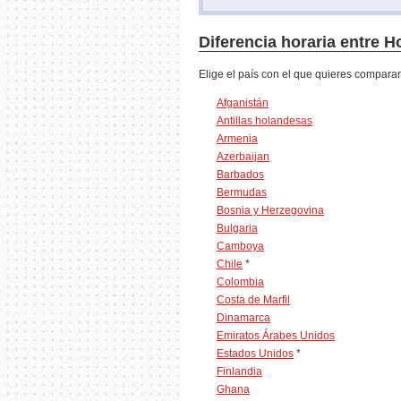
Diferencia horaria entre H
Elige el país con el que quieres comparar
Afganistán
Antillas holandesas
Armenia
Azerbaijan
Barbados
Bermudas
Bosnia y Herzegovina
Bulgaria
Camboya
Chile
*
Colombia
Costa de Marfil
Dinamarca
Emiratos Árabes Unidos
Estados Unidos
*
Finlandia
Ghana