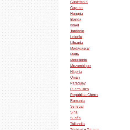
Guatemala
Guyana
Hungría
Irlanda
Israel
Jordania
Letonia
Lituania
Madagascar
Malta
Mauritania
Mozambique
Nigeria
Omán
Paraguay
Puerto Rico
República Checa
Rumanía
Senegal
Siria
Sudán
Tailandia
Trinidad y Tobago