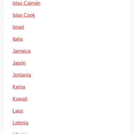
Islas Caimán
Islas Cook
Israel
Italia
Jamaica
Japón
Jordania
Kenia
Kuwait
Laos
Letonia