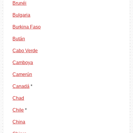
Brunéi
Bulgaria
Burkina Faso
Bután
Cabo Verde
Camboya
Camerún
Canadá
*
Chad
Chile
*
China