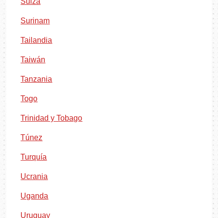
Suiza
Surinam
Tailandia
Taiwán
Tanzania
Togo
Trinidad y Tobago
Túnez
Turquía
Ucrania
Uganda
Uruguay