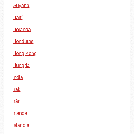
Guyana
Haití
Holanda
Honduras
Hong Kong
Hungría
India
Irak
Irán
Irlanda
Islandia