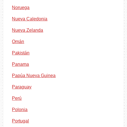
Noruega
Nueva Caledonia
Nueva Zelanda
Omán
Pakistán
Panama
Papúa Nueva Guinea
Paraguay
Perú
Polonia
Portugal