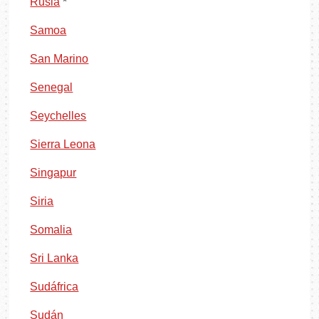
Rusia
*
Samoa
San Marino
Senegal
Seychelles
Sierra Leona
Singapur
Siria
Somalia
Sri Lanka
Sudáfrica
Sudán