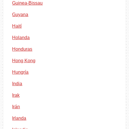
Guinea-Bissau
Guyana
Haití
Holanda
Honduras
Hong Kong
Hungría
India
Irak
Irán
Irlanda