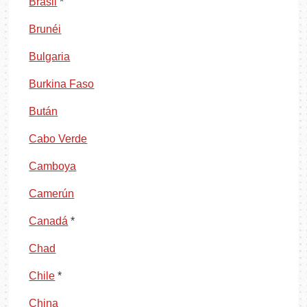
Brasil
*
Brunéi
Bulgaria
Burkina Faso
Bután
Cabo Verde
Camboya
Camerún
Canadá
*
Chad
Chile
*
China