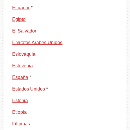
Ecuador
*
Egipto
El Salvador
Emiratos Árabes Unidos
Eslovaquia
Eslovenia
España
*
Estados Unidos
*
Estonia
Etiopía
Filipinas