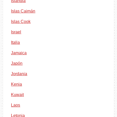
Islandia
Islas Caimán
Islas Cook
Israel
Italia
Jamaica
Japón
Jordania
Kenia
Kuwait
Laos
Letonia