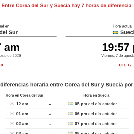
Entre Corea del Sur y Suecia hay
7 horas de diferencia
.
ual en
Hora actual
del Sur
Suec
7 am
19:57
osto de 2026
Viernes, 7 de agost
+9
UTC +2
 diferencias horaria entre Corea del Sur y Suecia por
Hora en Corea del Sur
Hora en Suecia
12 am
→
05 pm
del día anterior
01 am
→
06 pm
del día anterior
02 am
→
07 pm
del día anterior
03 am
→
08 pm
del día anterior