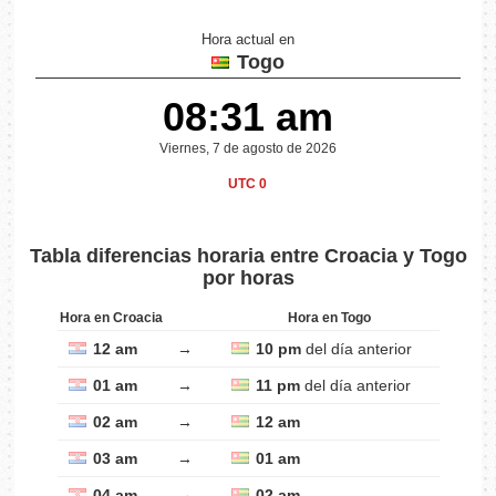
Hora actual en
Togo
08:31 am
Viernes, 7 de agosto de 2026
UTC 0
Tabla diferencias horaria entre Croacia y Togo
por horas
Hora en Croacia
Hora en Togo
12 am
→
10 pm
del día anterior
01 am
→
11 pm
del día anterior
02 am
→
12 am
03 am
→
01 am
04 am
→
02 am