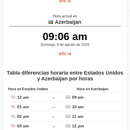
UTC -5
Hora actual en
Azerbaijan
09:06 am
Domingo, 9 de agosto de 2026
UTC +4
Tabla diferencias horaria entre Estados Unidos
y Azerbaijan por horas
Hora en Estados Unidos
Hora en Azerbaijan
12 am
→
09 am
01 am
→
10 am
02 am
→
11 am
03 am
→
12 pm