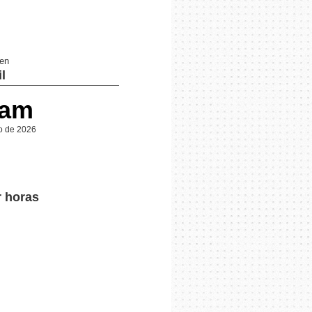
 en
l
 am
o de 2026
r horas