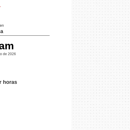
.
 en
a
 am
to de 2026
r horas