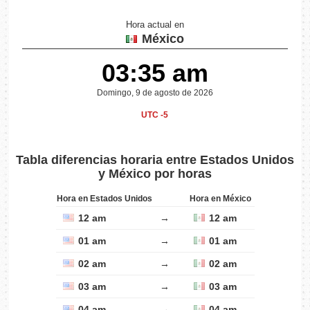
Hora actual en
México
03:35 am
Domingo, 9 de agosto de 2026
UTC -5
Tabla diferencias horaria entre Estados Unidos
y México por horas
Hora en Estados Unidos
Hora en México
12 am
→
12 am
01 am
→
01 am
02 am
→
02 am
03 am
→
03 am
04 am
→
04 am