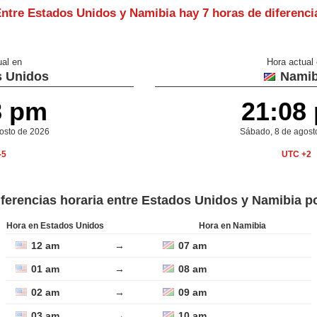
ntre Estados Unidos y Namibia hay
7 horas de diferenci
ual en
Hora actual
 Unidos
Namib
8 pm
21:08
osto de 2026
Sábado, 8 de agost
-5
UTC +2
iferencias horaria entre Estados Unidos y Namibia p
Hora en Estados Unidos
Hora en Namibia
12 am
→
07 am
01 am
→
08 am
02 am
→
09 am
03 am
→
10 am