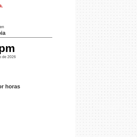
a
.
 en
ia
 pm
o de 2026
or horas