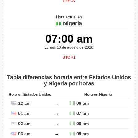
UTC -5
Hora actual en
Nigeria
07:00 am
Lunes, 10 de agosto de 2026
UTC +1
Tabla diferencias horaria entre Estados Unidos
y Nigeria por horas
Hora en Estados Unidos
Hora en Nigeria
12 am
→
06 am
01 am
→
07 am
02 am
→
08 am
03 am
→
09 am