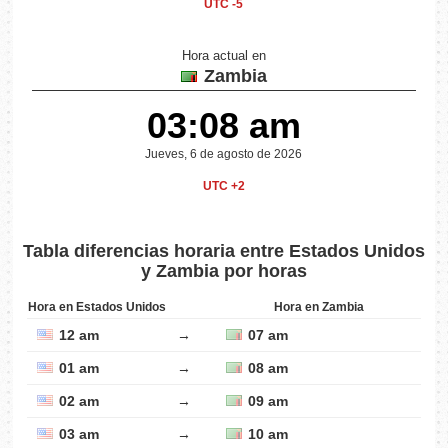
UTC -5
Hora actual en
Zambia
03:08 am
Jueves, 6 de agosto de 2026
UTC +2
Tabla diferencias horaria entre Estados Unidos
y Zambia por horas
Hora en Estados Unidos
Hora en Zambia
12 am
→
07 am
01 am
→
08 am
02 am
→
09 am
03 am
→
10 am