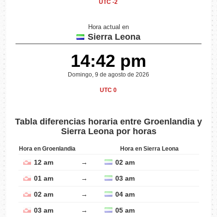
UTC -2
Hora actual en
Sierra Leona
14:42 pm
Domingo, 9 de agosto de 2026
UTC 0
Tabla diferencias horaria entre Groenlandia y
Sierra Leona por horas
Hora en Groenlandia
Hora en Sierra Leona
12 am
→
02 am
01 am
→
03 am
02 am
→
04 am
03 am
→
05 am