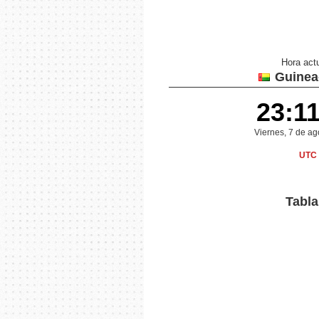
Hora act
Guinea
23:1
Viernes, 7 de a
UTC 
Tabla