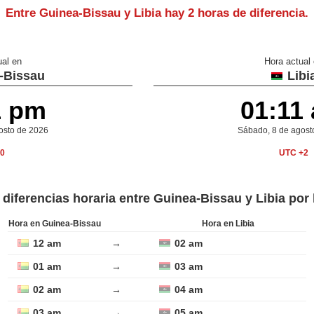
Entre Guinea-Bissau y Libia hay
2 horas de diferencia
.
ual en
Hora actual
-Bissau
Libi
1 pm
01:11
gosto de 2026
Sábado, 8 de agost
0
UTC +2
 diferencias horaria entre Guinea-Bissau y Libia por
Hora en Guinea-Bissau
Hora en Libia
12 am
→
02 am
01 am
→
03 am
02 am
→
04 am
03 am
→
05 am