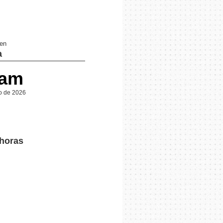
 en
a
 am
o de 2026
 horas