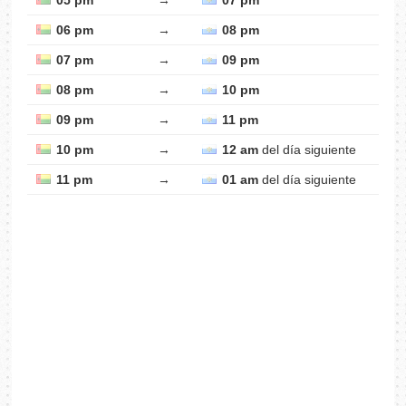
05 pm
→
07 pm
06 pm
→
08 pm
07 pm
→
09 pm
08 pm
→
10 pm
09 pm
→
11 pm
10 pm
→
12 am
del día siguiente
11 pm
→
01 am
del día siguiente