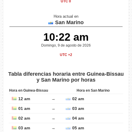
UTC 0
Hora actual en
San Marino
10:22 am
Domingo, 9 de agosto de 2026
UTC +2
Tabla diferencias horaria entre Guinea-Bissau
y San Marino por horas
Hora en Guinea-Bissau
Hora en San Marino
12 am
→
02 am
01 am
→
03 am
02 am
→
04 am
03 am
→
05 am