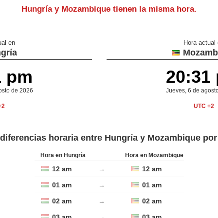
Hungría y Mozambique
tienen la misma hora
.
ual en
Hora actual
gría
Mozamb
1 pm
20:31
osto de 2026
Jueves, 6 de agost
+2
UTC +2
 diferencias horaria entre Hungría y Mozambique por
Hora en Hungría
Hora en Mozambique
12 am
→
12 am
01 am
→
01 am
02 am
→
02 am
03 am
→
03 am