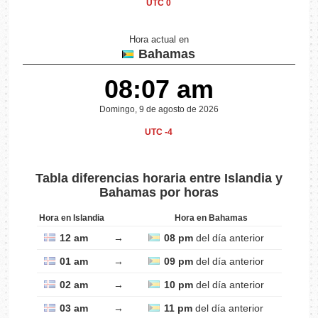
UTC 0
Hora actual en
Bahamas
08:07 am
Domingo, 9 de agosto de 2026
UTC -4
Tabla diferencias horaria entre Islandia y
Bahamas por horas
Hora en Islandia
Hora en Bahamas
12 am
→
08 pm
del día anterior
01 am
→
09 pm
del día anterior
02 am
→
10 pm
del día anterior
03 am
→
11 pm
del día anterior