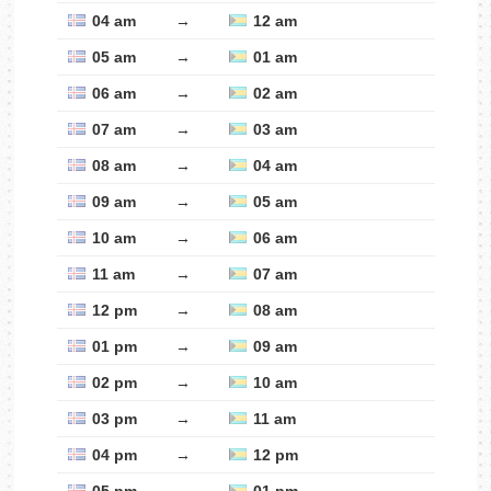
04 am
→
12 am
05 am
→
01 am
06 am
→
02 am
07 am
→
03 am
08 am
→
04 am
09 am
→
05 am
10 am
→
06 am
11 am
→
07 am
12 pm
→
08 am
01 pm
→
09 am
02 pm
→
10 am
03 pm
→
11 am
04 pm
→
12 pm