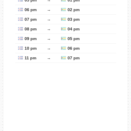
05 pm
→
01 pm
06 pm
→
02 pm
07 pm
→
03 pm
08 pm
→
04 pm
09 pm
→
05 pm
10 pm
→
06 pm
11 pm
→
07 pm