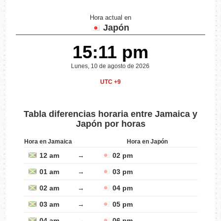
Hora actual en
Japón
15:11 pm
Lunes, 10 de agosto de 2026
UTC +9
Tabla diferencias horaria entre Jamaica y
Japón por horas
Hora en Jamaica
Hora en Japón
12 am
→
02 pm
01 am
→
03 pm
02 am
→
04 pm
03 am
→
05 pm
04 am
→
06 pm