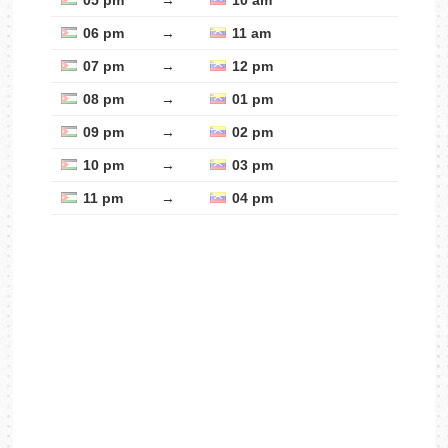
05 pm
→
10 am
06 pm
→
11 am
07 pm
→
12 pm
08 pm
→
01 pm
09 pm
→
02 pm
10 pm
→
03 pm
11 pm
→
04 pm