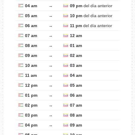
04 am
→
09 pm
del día anterior
05 am
→
10 pm
del día anterior
06 am
→
11 pm
del día anterior
07 am
→
12 am
08 am
→
01 am
09 am
→
02 am
10 am
→
03 am
11 am
→
04 am
12 pm
→
05 am
01 pm
→
06 am
02 pm
→
07 am
03 pm
→
08 am
04 pm
→
09 am