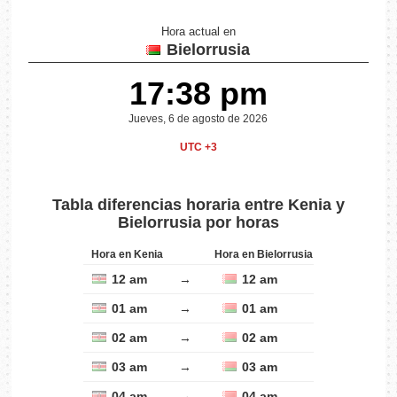
Hora actual en
Bielorrusia
17:38 pm
Jueves, 6 de agosto de 2026
UTC +3
Tabla diferencias horaria entre Kenia y
Bielorrusia por horas
Hora en Kenia
Hora en Bielorrusia
12 am
→
12 am
01 am
→
01 am
02 am
→
02 am
03 am
→
03 am
04 am
→
04 am