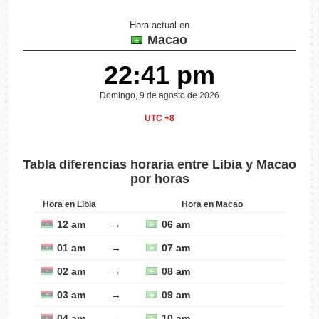
Hora actual en
Macao
22:41 pm
Domingo, 9 de agosto de 2026
UTC +8
Tabla diferencias horaria entre Libia y Macao
por horas
Hora en Libia
Hora en Macao
12 am
→
06 am
01 am
→
07 am
02 am
→
08 am
03 am
→
09 am
04 am
→
10 am