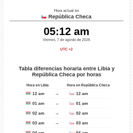
Hora actual en
República Checa
05:12 am
Viernes, 7 de agosto de 2026
UTC +2
Tabla diferencias horaria entre Libia y
República Checa por horas
Hora en Libia
Hora en República Checa
12 am
→
12 am
01 am
→
01 am
02 am
→
02 am
03 am
→
03 am
04 am
→
04 am