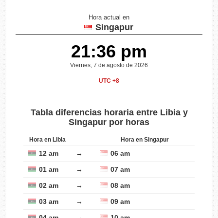
Hora actual en
Singapur
21:36 pm
Viernes, 7 de agosto de 2026
UTC +8
Tabla diferencias horaria entre Libia y
Singapur por horas
Hora en Libia
Hora en Singapur
12 am
→
06 am
01 am
→
07 am
02 am
→
08 am
03 am
→
09 am
04 am
→
10 am