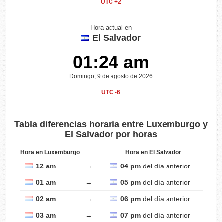
UTC +2
Hora actual en
El Salvador
01:24 am
Domingo, 9 de agosto de 2026
UTC -6
Tabla diferencias horaria entre Luxemburgo y
El Salvador por horas
Hora en Luxemburgo
Hora en El Salvador
12 am
→
04 pm
del día anterior
01 am
→
05 pm
del día anterior
02 am
→
06 pm
del día anterior
03 am
→
07 pm
del día anterior