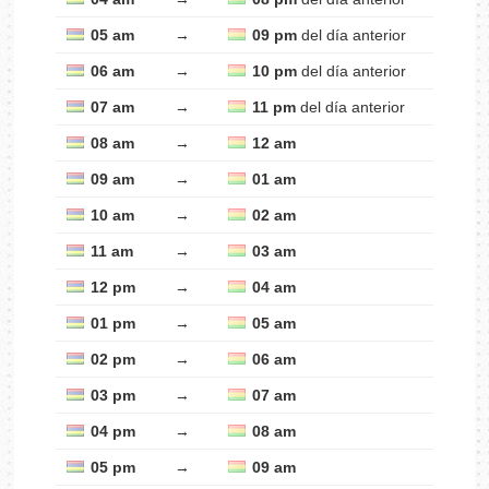
05 am
→
09 pm
del día anterior
06 am
→
10 pm
del día anterior
07 am
→
11 pm
del día anterior
08 am
→
12 am
09 am
→
01 am
10 am
→
02 am
11 am
→
03 am
12 pm
→
04 am
01 pm
→
05 am
02 pm
→
06 am
03 pm
→
07 am
04 pm
→
08 am
05 pm
→
09 am