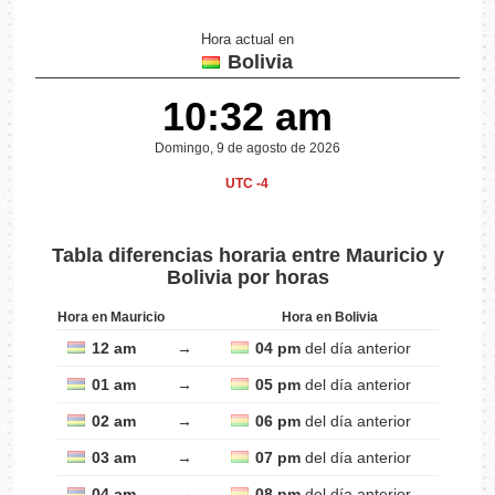
Hora actual en
Bolivia
10:32 am
Domingo, 9 de agosto de 2026
UTC -4
Tabla diferencias horaria entre Mauricio y
Bolivia por horas
Hora en Mauricio
Hora en Bolivia
12 am
→
04 pm
del día anterior
01 am
→
05 pm
del día anterior
02 am
→
06 pm
del día anterior
03 am
→
07 pm
del día anterior
04 am
→
08 pm
del día anterior