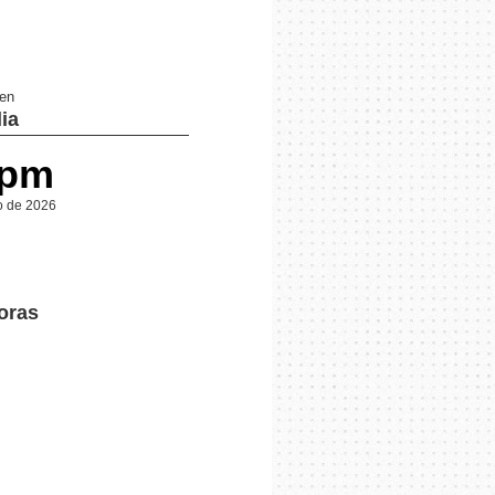
 en
ia
 pm
o de 2026
horas