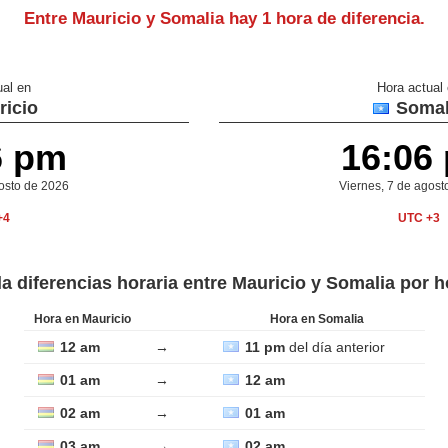
Entre Mauricio y Somalia hay
1 hora de diferencia
.
ual en
Hora actual
icio
Somal
6 pm
16:06
gosto de 2026
Viernes, 7 de agost
+4
UTC +3
a diferencias horaria entre Mauricio y Somalia por 
Hora en Mauricio
Hora en Somalia
12 am
→
11 pm
del día anterior
01 am
→
12 am
02 am
→
01 am
03 am
→
02 am