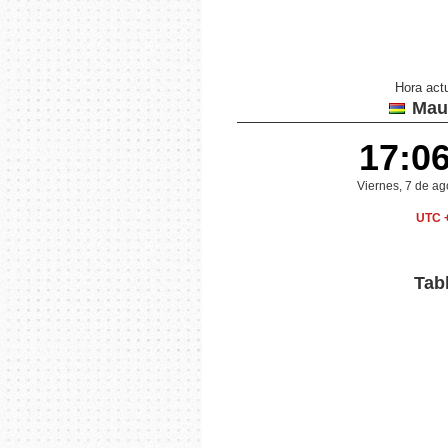
Hora act
Maur
17:0
Viernes, 7 de a
UTC 
Tabl