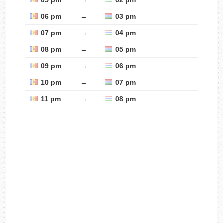
05 pm
→
02 pm
06 pm
→
03 pm
07 pm
→
04 pm
08 pm
→
05 pm
09 pm
→
06 pm
10 pm
→
07 pm
11 pm
→
08 pm