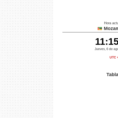
Hora act
Mozam
11:1
Jueves, 6 de ag
UTC 
Tabl