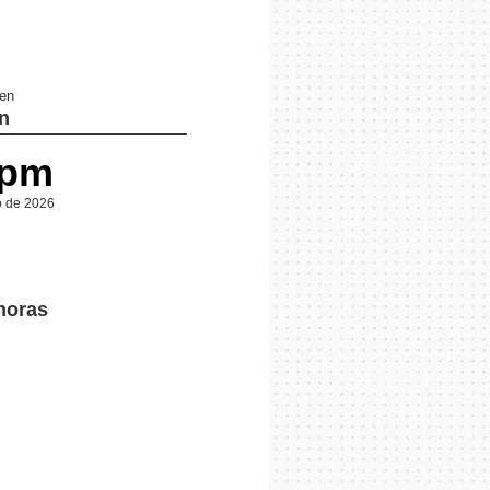
 en
n
 pm
o de 2026
horas