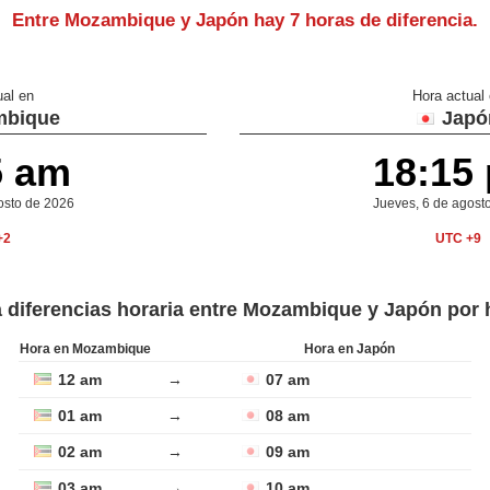
Entre Mozambique y Japón hay
7 horas de diferencia
.
ual en
Hora actual
bique
Japó
5 am
18:15
osto de 2026
Jueves, 6 de agost
+2
UTC +9
a diferencias horaria entre Mozambique y Japón por 
Hora en Mozambique
Hora en Japón
12 am
→
07 am
01 am
→
08 am
02 am
→
09 am
03 am
→
10 am