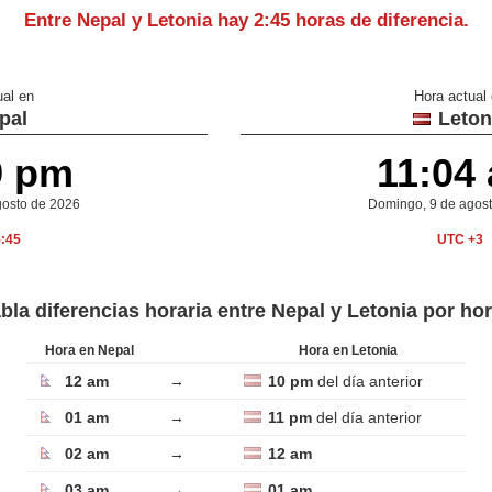
Entre Nepal y Letonia hay
2:45 horas de diferencia
.
ual en
Hora actual
pal
Leton
9 pm
11:04
gosto de 2026
Domingo, 9 de agos
:45
UTC +3
bla diferencias horaria entre Nepal y Letonia por ho
Hora en Nepal
Hora en Letonia
12 am
→
10 pm
del día anterior
01 am
→
11 pm
del día anterior
02 am
→
12 am
03 am
→
01 am