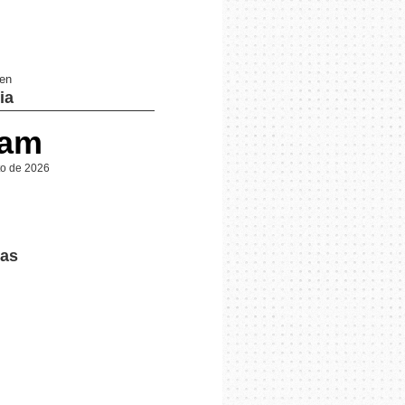
 en
ia
 am
to de 2026
ras