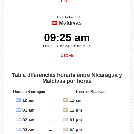
UTC -6
Hora actual en
Maldivas
09:25 am
Lunes, 10 de agosto de 2026
UTC +5
Tabla diferencias horaria entre Nicaragua y
Maldivas por horas
Hora en Nicaragua
Hora en Maldivas
12 am
→
11 am
01 am
→
12 pm
02 am
→
01 pm
03 am
→
02 pm