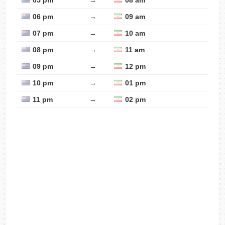
05 pm
→
08 am
06 pm
→
09 am
07 pm
→
10 am
08 pm
→
11 am
09 pm
→
12 pm
10 pm
→
01 pm
11 pm
→
02 pm