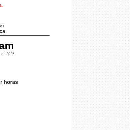
a
.
 en
ca
 am
o de 2026
or horas