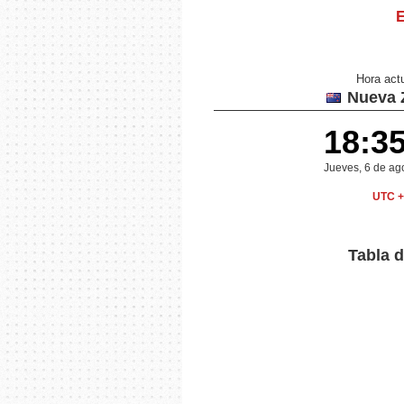
E
Hora act
Nueva 
18:3
Jueves, 6 de ag
UTC +
Tabla d