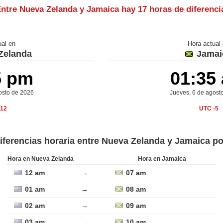
ntre Nueva Zelanda y Jamaica hay
17 horas de diferenci
ual en
Hora actual
Zelanda
Jamai
5 pm
01:35
osto de 2026
Jueves, 6 de agost
12
UTC -5
iferencias horaria entre Nueva Zelanda y Jamaica p
Hora en Nueva Zelanda
Hora en Jamaica
12 am
→
07 am
01 am
→
08 am
02 am
→
09 am
03 am
→
10 am