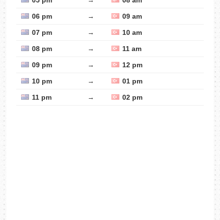
05 pm
→
08 am
06 pm
→
09 am
07 pm
→
10 am
08 pm
→
11 am
09 pm
→
12 pm
10 pm
→
01 pm
11 pm
→
02 pm