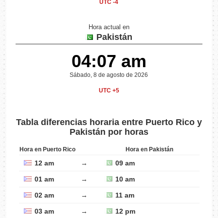
UTC -4
Hora actual en
Pakistán
04:07 am
Sábado, 8 de agosto de 2026
UTC +5
Tabla diferencias horaria entre Puerto Rico y
Pakistán por horas
Hora en Puerto Rico
Hora en Pakistán
12 am
→
09 am
01 am
→
10 am
02 am
→
11 am
03 am
→
12 pm