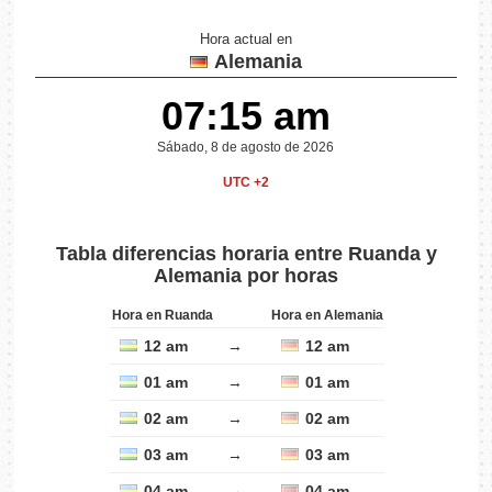
Hora actual en
Alemania
07:15 am
Sábado, 8 de agosto de 2026
UTC +2
Tabla diferencias horaria entre Ruanda y
Alemania por horas
Hora en Ruanda
Hora en Alemania
12 am
→
12 am
01 am
→
01 am
02 am
→
02 am
03 am
→
03 am
04 am
→
04 am