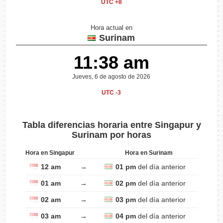
UTC +8
Hora actual en
Surinam
11:38 am
Jueves, 6 de agosto de 2026
UTC -3
Tabla diferencias horaria entre Singapur y
Surinam por horas
Hora en Singapur
Hora en Surinam
12 am
→
01 pm
del día anterior
01 am
→
02 pm
del día anterior
02 am
→
03 pm
del día anterior
03 am
→
04 pm
del día anterior