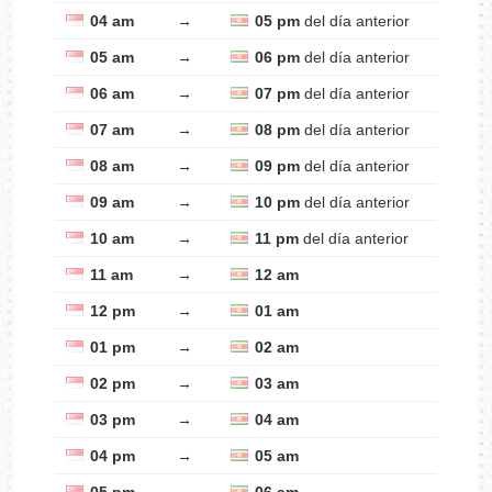
04 am
→
05 pm
del día anterior
05 am
→
06 pm
del día anterior
06 am
→
07 pm
del día anterior
07 am
→
08 pm
del día anterior
08 am
→
09 pm
del día anterior
09 am
→
10 pm
del día anterior
10 am
→
11 pm
del día anterior
11 am
→
12 am
12 pm
→
01 am
01 pm
→
02 am
02 pm
→
03 am
03 pm
→
04 am
04 pm
→
05 am