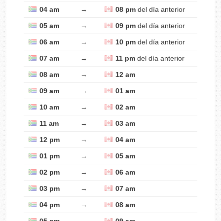
04 am
→
08 pm
del día anterior
05 am
→
09 pm
del día anterior
06 am
→
10 pm
del día anterior
07 am
→
11 pm
del día anterior
08 am
→
12 am
09 am
→
01 am
10 am
→
02 am
11 am
→
03 am
12 pm
→
04 am
01 pm
→
05 am
02 pm
→
06 am
03 pm
→
07 am
04 pm
→
08 am