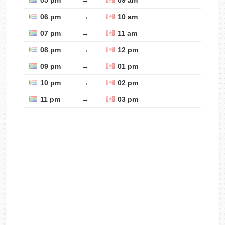
05 pm
→
09 am
06 pm
→
10 am
07 pm
→
11 am
08 pm
→
12 pm
09 pm
→
01 pm
10 pm
→
02 pm
11 pm
→
03 pm