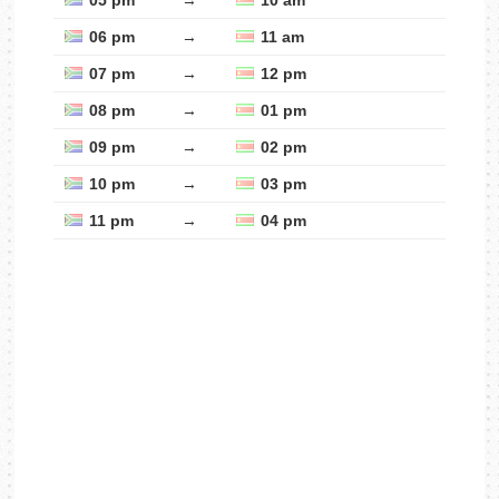
05 pm
→
10 am
06 pm
→
11 am
07 pm
→
12 pm
08 pm
→
01 pm
09 pm
→
02 pm
10 pm
→
03 pm
11 pm
→
04 pm