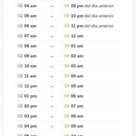
04 am
→
09 pm
del día anterior
05 am
→
10 pm
del día anterior
06 am
→
11 pm
del día anterior
07 am
→
12 am
08 am
→
01 am
09 am
→
02 am
10 am
→
03 am
11 am
→
04 am
12 pm
→
05 am
01 pm
→
06 am
02 pm
→
07 am
03 pm
→
08 am
04 pm
→
09 am