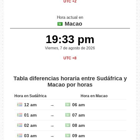
UTC +2
Hora actual en
Macao
19:33 pm
Viernes, 7 de agosto de 2026
UTC +8
Tabla diferencias horaria entre Sudáfrica y
Macao por horas
Hora en Sudáfrica
Hora en Macao
12 am
→
06 am
01 am
→
07 am
02 am
→
08 am
03 am
→
09 am