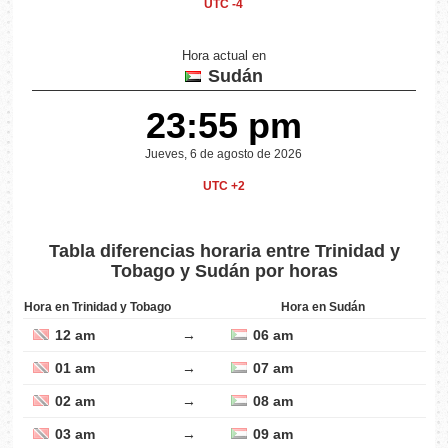
UTC -4
Hora actual en
Sudán
23:55 pm
Jueves, 6 de agosto de 2026
UTC +2
Tabla diferencias horaria entre Trinidad y
Tobago y Sudán por horas
Hora en Trinidad y Tobago
Hora en Sudán
12 am
→
06 am
01 am
→
07 am
02 am
→
08 am
03 am
→
09 am